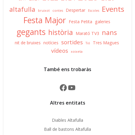
Events
altafulla
Despertar
bruixot
contes
Escoles
Festa Major
Festa Petita
galeries
gegants
història
nans
Marató TV3
sortides
nit de bruixes
notícies
Tres Magues
Tió
vídeos
xoixeta
També ens trobaràs
Facebook
YouTube
Altres entitats
Diables Altafulla
Ball de bastons Altafulla