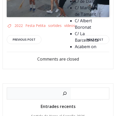
C/ de Dalt
C/ Marqués
de Tamarit
C/ Albert
2022
Festa Petita
sortides
vídeos
Boronat
C/ La
Post
Post
Barceloneta
PREVIOUS POST
NEXT POST
Acabem on
navigation
navigation
vam
Comments are closed
començar, a
la Plaça del
Pou
Cerca
Entrades recents